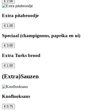
€ 2.00
Extra pitabroodje
€ 1.00
Speciaal (champignons, paprika en ui)
€ 3.00
Extra Turks brood
€ 1.50
(Extra)Sauzen
Knoflooksaus
€ 0.75